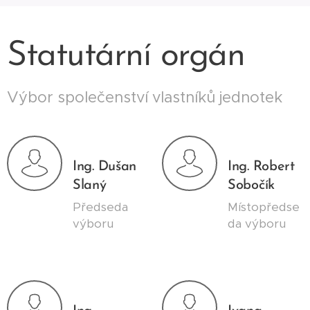
Statutární orgán
Výbor společenství vlastníků jednotek
Ing. Dušan
Ing. Robert
Slaný
Sobočík
Předseda
Místopředse
výboru
da výboru