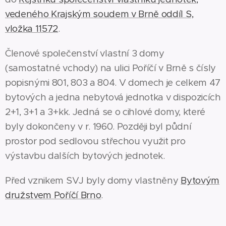
vedeného Krajským soudem v Brně oddíl S,
vložka 11572
.
Členové společenství vlastní 3 domy
(samostatné vchody) na ulici Poříčí v Brně s čísly
popisnými 801, 803 a 804. V domech je celkem 47
bytových a jedna nebytová jednotka v dispozicích
2+1, 3+1 a 3+kk. Jedná se o cihlové domy, které
byly dokončeny v r. 1960. Později byl půdní
prostor pod sedlovou střechou využit pro
výstavbu dalších bytových jednotek.
Před vznikem SVJ byly domy vlastněny
Bytovým
družstvem Poříčí Brno
.